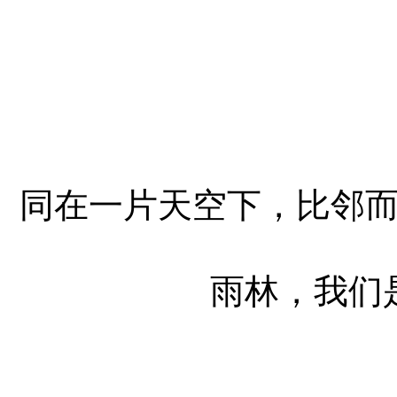
同在一片天空下，比邻
雨林，我们