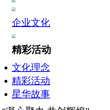
企业文化
精彩活动
文化理念
精彩活动
星华故事