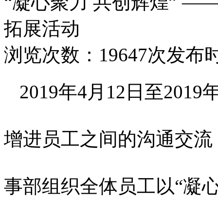
“凝心聚力 共创辉煌” —
拓展活动
浏览次数：19647次
发布时间
2019年4月12日至20
增进员工之间的沟通交流
事部组织全体员工以“凝心