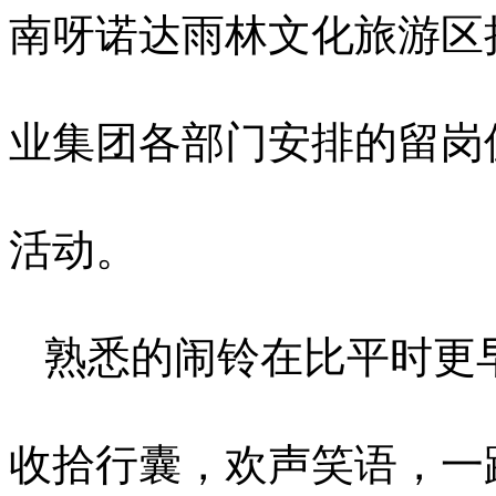
南呀诺达雨林文化旅游区
业集团各部门安排的留岗
活动。
熟悉的闹铃在比平时更
收拾行囊，欢声笑语，一