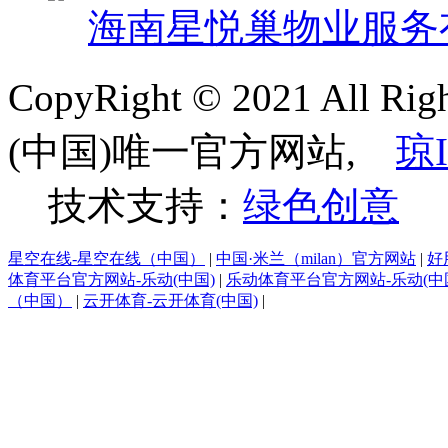
海南星悦巢物业服务
CopyRight © 2021 All
(中国)唯一官方网站,
琼I
技术支持：
绿色创意
星空在线-星空在线（中国）
|
中国·米兰（milan）官方网站
|
好
体育平台官方网站-乐动(中国)
|
乐动体育平台官方网站-乐动(中
（中国）
|
云开体育-云开体育(中国)
|