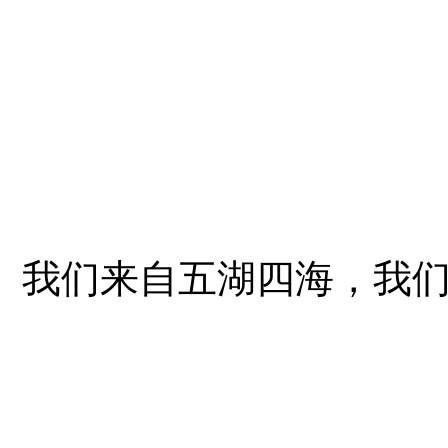
我们来自五湖四海，我