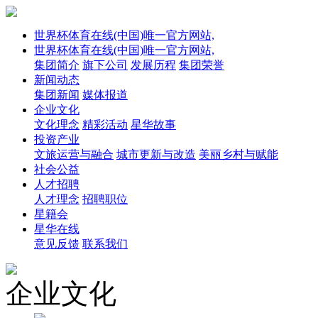
世界杯体育在线(中国)唯一官方网站,
世界杯体育在线(中国)唯一官方网站,
集团简介
旗下公司
发展历程
集团荣誉
新闻动态
集团新闻
媒体报道
企业文化
文化理念
精彩活动
星华故事
投资产业
文旅运营与融合
城市更新与改造
美丽乡村与赋能
社会公益
人才招聘
人才理念
招聘职位
星籍会
星华在线
意见反馈
联系我们
企业文化