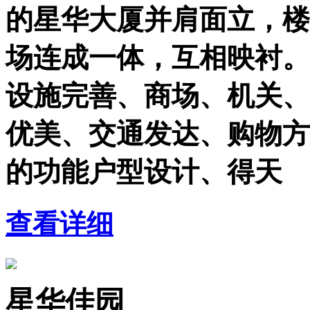
的星华大厦并肩面立，楼
场连成一体，互相映衬。
设施完善、商场、机关、
优美、交通发达、购物方
的功能户型设计、得天
查看详细
星华佳园