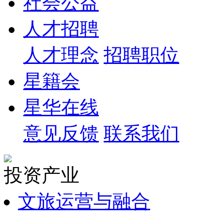
社会公益
人才招聘
人才理念
招聘职位
星籍会
星华在线
意见反馈
联系我们
投资产业
文旅运营与融合