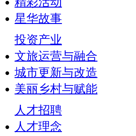
精彩活动
星华故事
投资产业
文旅运营与融合
城市更新与改造
美丽乡村与赋能
人才招聘
人才理念