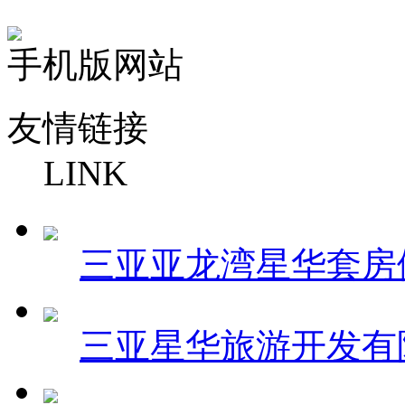
手机版网站
友情链接
LINK
三亚亚龙湾星华套房
三亚星华旅游开发有