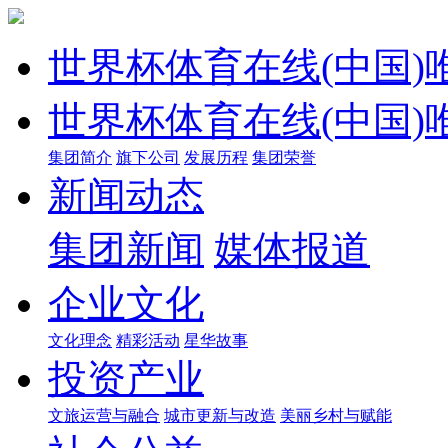
世界杯体育在线(中国)
世界杯体育在线(中国)
集团简介
旗下公司
发展历程
集团荣誉
新闻动态
集团新闻
媒体报道
企业文化
文化理念
精彩活动
星华故事
投资产业
文旅运营与融合
城市更新与改造
美丽乡村与赋能