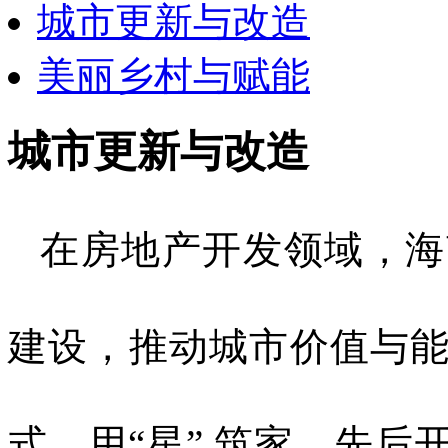
城市更新与改造
美丽乡村与赋能
城市更新与改造
在房地产开发领域，海
建设，推动城市价值与
式，用“星” 筑家。先