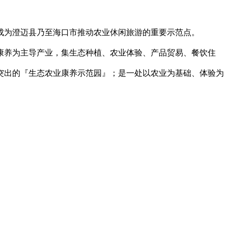
成为澄迈县乃至海口市推动农业休闲旅游的重要示范点。
康养为主导产业，集生态种植、农业体验、产品贸易、餐饮住
突出的『生态农业康养示范园』；是一处以农业为基础、体验为