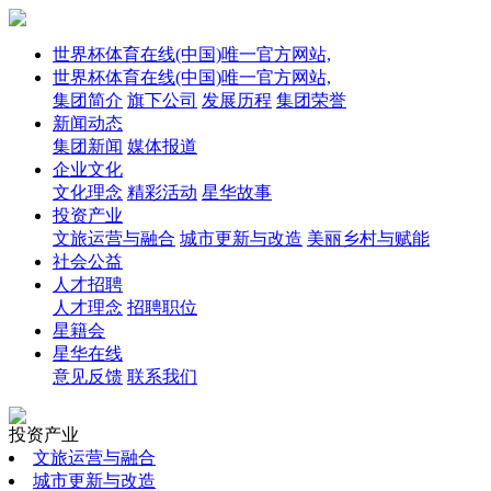
世界杯体育在线(中国)唯一官方网站,
世界杯体育在线(中国)唯一官方网站,
集团简介
旗下公司
发展历程
集团荣誉
新闻动态
集团新闻
媒体报道
企业文化
文化理念
精彩活动
星华故事
投资产业
文旅运营与融合
城市更新与改造
美丽乡村与赋能
社会公益
人才招聘
人才理念
招聘职位
星籍会
星华在线
意见反馈
联系我们
投资产业
文旅运营与融合
城市更新与改造