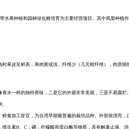
带水果种植和园林绿化树培育为主要经营项目。其中凤梨种植作
成熟时果皮呈鲜美，果肉黄或浅，纤维少（几无粗纤维），肉质细
种像香水一样的独特香味，二是它的外观非常美观，三是不易腐烂
种。
、鲜食加工皆宜，为台湾早期最普遍的栽培品种。外形很漂亮，
，维生素B、C，磷，柠檬酸和蛋白酶等物质，具有解暑止渴、