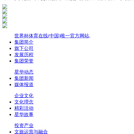
世界杯体育在线(中国)唯一官方网站,
集团简介
旗下公司
发展历程
集团荣誉
星华动态
集团新闻
媒体报道
企业文化
文化理念
精彩活动
星华故事
投资产业
文旅运营与融合