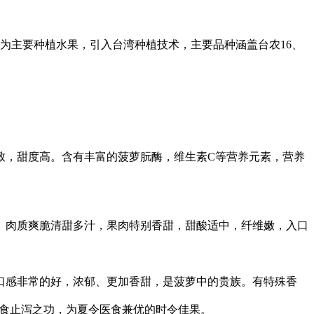
为主要种植水果，引入台湾种植技术，主要品种涵盖台农16、
致，甜度高。含有丰富的菠萝朊酶，维生素C等营养元素，营养
。肉质爽脆清甜多汁，果肉特别香甜，甜酸适中，纤维嫩，入口
口感非常的好，浓郁、更加香甜，是菠萝中的贵族。有特殊香
消食止泻之功，为夏令医食兼优的时令佳果。