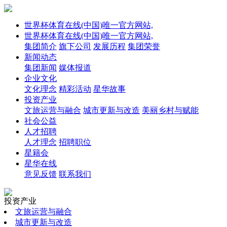
世界杯体育在线(中国)唯一官方网站,
世界杯体育在线(中国)唯一官方网站,
集团简介
旗下公司
发展历程
集团荣誉
新闻动态
集团新闻
媒体报道
企业文化
文化理念
精彩活动
星华故事
投资产业
文旅运营与融合
城市更新与改造
美丽乡村与赋能
社会公益
人才招聘
人才理念
招聘职位
星籍会
星华在线
意见反馈
联系我们
投资产业
文旅运营与融合
城市更新与改造