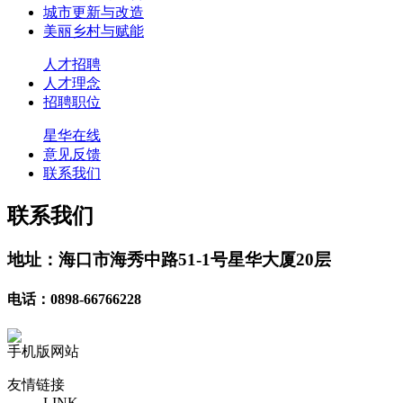
城市更新与改造
美丽乡村与赋能
人才招聘
人才理念
招聘职位
星华在线
意见反馈
联系我们
联系我们
地址：海口市海秀中路51-1号星华大厦20层
电话：0898-66766228
手机版网站
友情链接
LINK