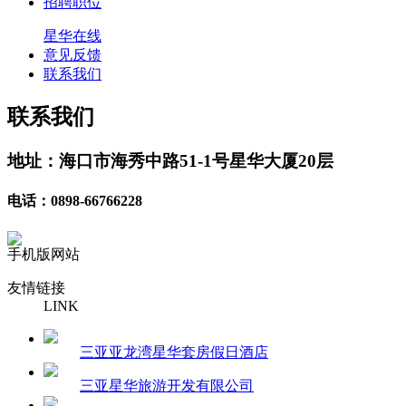
招聘职位
星华在线
意见反馈
联系我们
联系我们
地址：海口市海秀中路51-1号星华大厦20层
电话：0898-66766228
手机版网站
友情链接
LINK
三亚亚龙湾星华套房假日酒店
三亚星华旅游开发有限公司