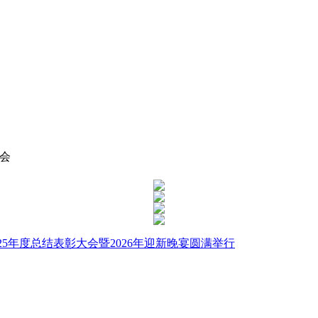
易会
25年度总结表彰大会暨2026年迎新晚宴圆满举行